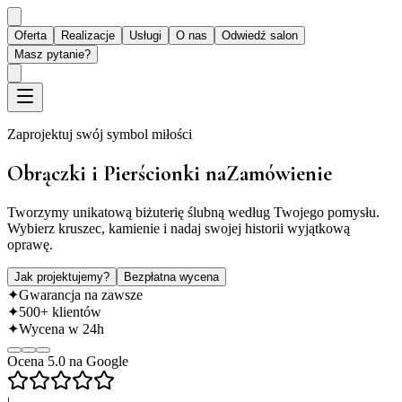
Oferta
Realizacje
Usługi
O nas
Odwiedź salon
Masz pytanie?
Zaprojektuj swój symbol miłości
Obrączki i Pierścionki na
Zamówienie
Tworzymy unikatową biżuterię ślubną według Twojego pomysłu.
Wybierz kruszec, kamienie i nadaj swojej historii wyjątkową
oprawę.
Jak projektujemy?
Bezpłatna wycena
✦
Gwarancja na zawsze
✦
500+ klientów
✦
Wycena w 24h
Ocena 5.0 na Google