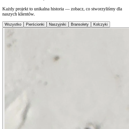
Każdy projekt to unikalna historia — zobacz, co stworzyliśmy dla
naszych klientów.
Wszystko
Pierścionki
Naszyjniki
Bransolety
Kolczyki